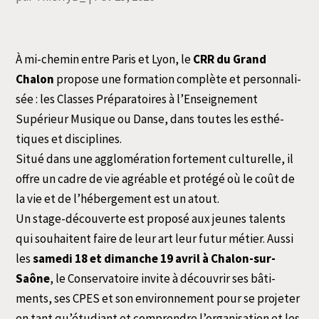
À mi-che­min entre Paris et Lyon, le
CRR du Grand
Chalon
pro­pose une for­ma­tion com­plète et per­son­na­li­
sée : les Classes Préparatoires à l’Enseignement
Supérieur Musique ou Danse, dans toutes les esthé­
tiques et disciplines.
Situé dans une agglo­mé­ra­tion for­te­ment cultu­relle, il
offre un cadre de vie agréable et pro­té­gé où le coût de
la vie et de l’hé­ber­ge­ment est un atout.
Un stage-décou­verte est pro­po­sé aux jeunes talents
qui sou­haitent faire de leur art leur futur métier. Aussi
les
same­di 18 et dimanche 19 avril à Chalon-sur-
Saône
, le Conservatoire invite à décou­vrir ses bâti­
ments, ses CPES et son envi­ron­ne­ment pour se pro­je­ter
en tant qu’é­tu­diant et com­prendre l’or­ga­ni­sa­tion et les