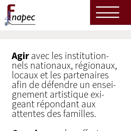
Agir
avec les ins­ti­tu­tion­
nels natio­naux, régio­naux,
locaux et les par­te­naires
afin de défendre un ensei­
gne­ment artis­tique exi­
geant répon­dant aux
attentes des familles.