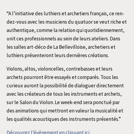
“A l’initiative des luthiers et arche­tiers fran­çais, ce ren­
dez-vous avec les musi­ciens du qua­tuor se veut riche et
authen­tique, comme la rela­tion qui quo­ti­dien­ne­ment,
unit ces pro­fes­sion­nels au sein de leurs ate­liers. Dans
les salles art-déco de La Bellevilloise, arche­tiers et
luthiers pré­sen­te­ront leurs der­nières créations.
Violons, altos, vio­lon­celles, contre­basses et leurs
archets pour­ront être essayés et com­pa­rés. Tous les
curieux auront la pos­si­bi­li­té de dia­lo­guer direc­te­ment
avec les créa­teurs de tous les ins­tru­ments et archets,
sur le Salon du Violon. Le week-end sera ponc­tué par
des ani­ma­tions qui met­tront en valeur la musi­ca­li­té et
les qua­li­tés acous­tiques des ins­tru­ments présentés.”
Découvrez l’é­vé­ne­ment en cli­quant ici